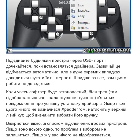
Під'єднайте будь-який пристрій через USB- порт і
дочекайтеся, поки встановляться драйвера. Зазвичай це
відбувається автоматично, але в дуже окремих випадках
доводиться шукати їх в інтернеті. Швидше за все, вам цього
робити не доведеться.
Коли увесь софтвер буде встановлений, біля трея (там
відображається час і налаштування гучності) з'явиться
повідомлення про успішну установку драйверів. Якщо після
цього нічого не визначився Xpadder 'ом, натисніть у верхній
лівий кут, щоб визначити вибрати його вручну.
Відкриється вікно, зі списком підключених ігрових пристроїв.
Якщо воно всього одно, то проблем з вибором не
залишиться. Якщо ж у вас нічого не відображається,