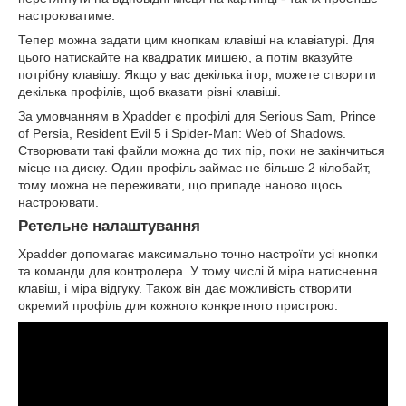
настроюватиме.
Тепер можна задати цим кнопкам клавіші на клавіатурі. Для
цього натискайте на квадратик мишею, а потім вказуйте
потрібну клавішу. Якщо у вас декілька ігор, можете створити
декілька профілів, щоб вказати різні клавіші.
За умовчанням в Xpadder є профілі для Serious Sam, Prince
of Persia, Resident Evil 5 і Spider-Man: Web of Shadows.
Створювати такі файли можна до тих пір, поки не закінчиться
місце на диску. Один профіль займає не більше 2 кілобайт,
тому можна не переживати, що припаде наново щось
настроювати.
Ретельне налаштування
Xpadder допомагає максимально точно настроїти усі кнопки
та команди для контролера. У тому числі й міра натиснення
клавіш, і міра відгуку. Також він дає можливість створити
окремий профіль для кожного конкретного пристрою.