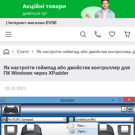
| Інтернет-магазин EVSE
Статті
Як настроїти геймпад або джойстик контроллер 
Як настроїти геймпад або джойстик контроллер для
ПК Windows через XPadder
15.11.2021