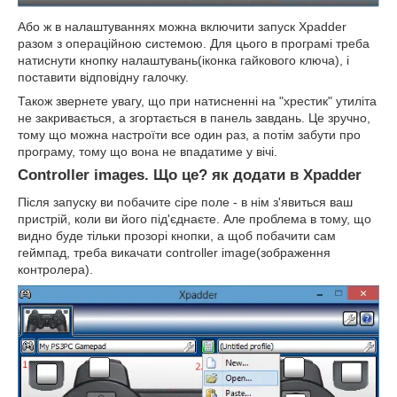
Або ж в налаштуваннях можна включити запуск Xpadder
разом з операційною системою. Для цього в програмі треба
натиснути кнопку налаштувань(іконка гайкового ключа), і
поставити відповідну галочку.
Також звернете увагу, що при натисненні на "хрестик" утиліта
не закривається, а згортається в панель завдань. Це зручно,
тому що можна настроїти все один раз, а потім забути про
програму, тому що вона не впадатиме у вічі.
Controller images. Що це? як додати в Xpadder
Після запуску ви побачите сіре поле - в нім з'явиться ваш
пристрій, коли ви його під'єднаєте. Але проблема в тому, що
видно буде тільки прозорі кнопки, а щоб побачити сам
геймпад, треба викачати controller image(зображення
контролера).