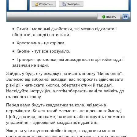
Стики - маленькі джойстики, які можна відхиляти і
обертати, а іноді і натискати.
Хрестовина - це стрілки.
Кнопки - тут все зрозуміло.
Тригери - це кнопки, які знаходяться вгорі геймпада і
зазвичай не видні.
Зайдіть у будь-яку вкладку і натисніть кнопку "Виявлення".
Залежно від вибраної вкладки, вас попросять здійснювати
різні дії - натискати кнопки, обертати стики й так далі.
Наслідуйте інструкцію, а потім збережіть дані та вийдіть до
головного екрану.
Перед вами будуть квадратики та кола, які можна
переміщати. Кожен такий елемент - це щось на геймпаді.
Щоб дізнатися, що саме, натисніть або покрутіть елементи
управління - відповідний квадратик підсвітить.
Якщо ви увімкнули controller image, квадратики можна
перетягнути на відповідні місця на картинці - так їх простіше