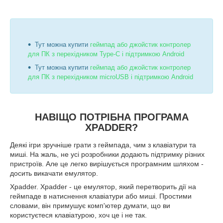
Тут можна купити
геймпад або джойстик контролер
для ПК з перехідником Type-C і підтримкою Android
Тут можна купити
геймпад або джойстик контролер
для ПК з перехідником microUSB і підтримкою Android
НАВІЩО ПОТРІБНА ПРОГРАМА
XPADDER?
Деякі ігри зручніше грати з геймпада, чим з клавіатури та
миші. На жаль, не усі розробники додають підтримку різних
пристроїв. Але це легко вирішується програмним шляхом -
досить викачати емулятор.
Xpadder. Xpadder - це емулятор, який перетворить дії на
геймпаде в натиснення клавіатури або миші. Простими
словами, він примушує комп'ютер думати, що ви
користуєтеся клавіатурою, хоч це і не так.