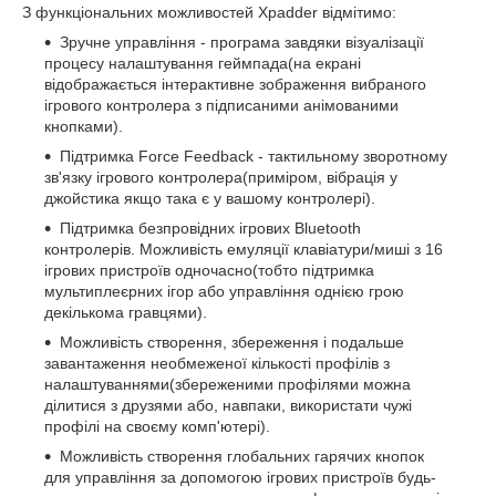
З функціональних можливостей Xpadder відмітимо:
Зручне управління - програма завдяки візуалізації
процесу налаштування геймпада(на екрані
відображається інтерактивне зображення вибраного
ігрового контролера з підписаними анімованими
кнопками).
Підтримка Force Feedback - тактильному зворотному
зв'язку ігрового контролера(приміром, вібрація у
джойстика якщо така є у вашому контролері).
Підтримка безпровідних ігрових Bluetooth
контролерів. Можливість емуляції клавіатури/миші з 16
ігрових пристроїв одночасно(тобто підтримка
мультиплеєрних ігор або управління однією грою
декількома гравцями).
Можливість створення, збереження і подальше
завантаження необмеженої кількості профілів з
налаштуваннями(збереженими профілями можна
ділитися з друзями або, навпаки, використати чужі
профілі на своєму комп'ютері).
Можливість створення глобальних гарячих кнопок
для управління за допомогою ігрових пристроїв будь-