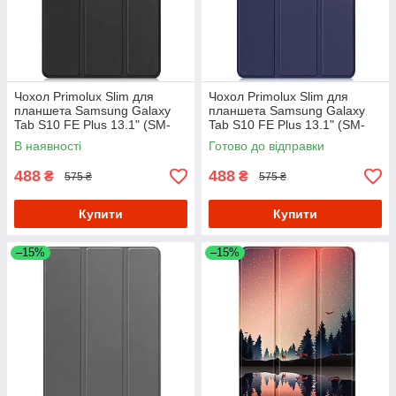
Чохол Primolux Slim для
Чохол Primolux Slim для
планшета Samsung Galaxy
планшета Samsung Galaxy
Tab S10 FE Plus 13.1" (SM-
Tab S10 FE Plus 13.1" (SM-
X620 / SM-X626) - Black
X620 / SM-X626) - Dark Blue
В наявності
Готово до відправки
488
488
₴
₴
575 ₴
575 ₴
Купити
Купити
–15%
–15%