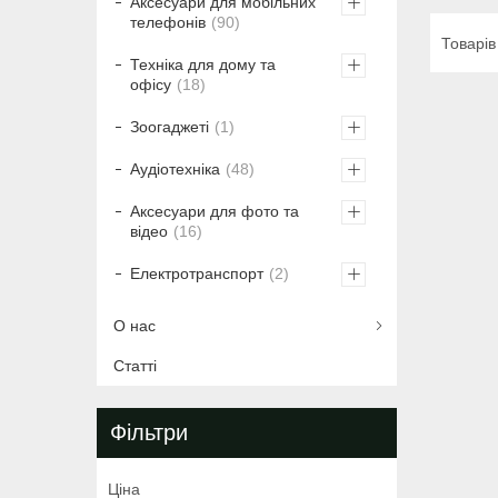
Аксесуари для мобільних
телефонів
90
Техніка для дому та
офісу
18
Зоогаджеті
1
Аудіотехніка
48
Аксесуари для фото та
відео
16
Електротранспорт
2
О нас
Статті
Фільтри
Ціна