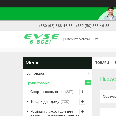
+380 (68) 888-46-35
+380 (50) 888-46-35
| Інтернет-магазин EVSE
ТОВАРИ
Всі товари
Huawe
Групи товарів
Спорт і захоплення
237
Товари для дому
200
Ремінці та аксесуари для
розумних годинників і фітнес