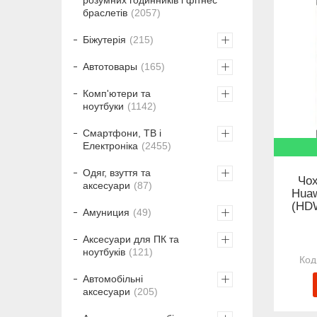
браслетів
2057
Біжутерія
215
Автотовары
165
Комп'ютери та
ноутбуки
1142
Смартфони, ТВ і
Електроніка
2455
Одяг, взуття та
Чох
аксесуари
87
Huaw
(HDW
Амуниция
49
Аксесуари для ПК та
ноутбуків
121
Автомобільні
аксесуари
205