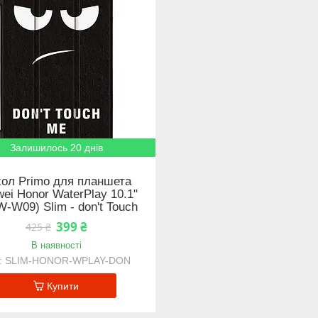
Залишилось 20 днів
ол Primo для планшета
ei Honor WaterPlay 10.1"
-W09) Slim - don't Touch
399 ₴
425 ₴
В наявності
SLIM-HONOR-WPLAY-DON
Купити