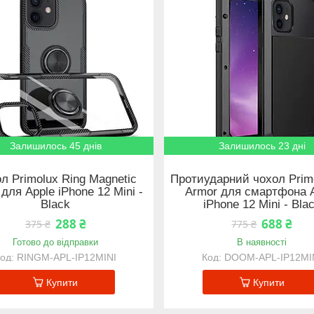
Залишилось 45 днів
Залишилось 23 дні
л Primolux Ring Magnetic
Протиударний чохол Pri
 для Apple iPhone 12 Mini -
Armor для смартфона 
Black
iPhone 12 Mini - Bla
288 ₴
688 ₴
375 ₴
775 ₴
Готово до відправки
В наявності
RINGM-APL-IP12MINI
DOOM-APL-IP12MI
Купити
Купити