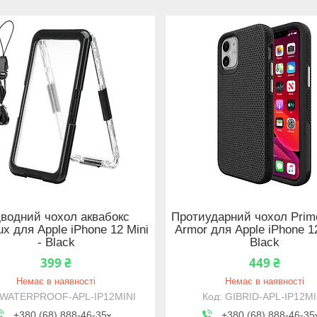
дводний чохол аквабокс
Протиударний чохол Primo
ux для Apple iPhone 12 Mini
Armor для Apple iPhone 12
- Black
Black
399 ₴
449 ₴
Немає в наявності
Немає в наявності
WATERPROOF-APL-IP12MINI
GIBRID-APL-IP12MI
+380 (68) 888-46-35
+380 (68) 888-46-35