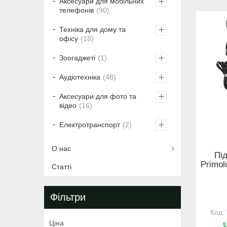
Аксесуари для мобільних
телефонів
90
Техніка для дому та
офісу
18
Зоогаджеті
1
Аудіотехніка
48
Аксесуари для фото та
відео
16
Електротранспорт
2
О нас
Пі
Primol
Статті
Фільтри
Ціна