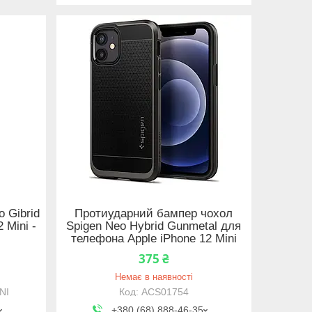
 Gibrid
Протиударний бампер чохол
 Mini -
Spigen Neo Hybrid Gunmetal для
телефона Apple iPhone 12 Mini
375 ₴
Немає в наявності
NI
ACS01754
+380 (68) 888-46-35