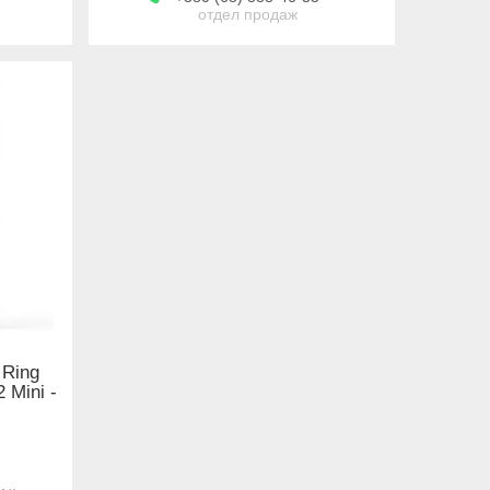
отдел продаж
 Ring
 Mini -