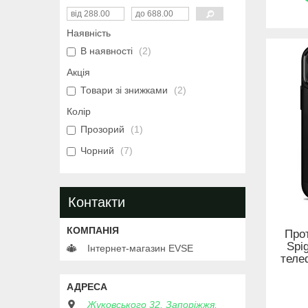
Наявність
В наявності
2
Акція
Товари зі знижками
2
Колір
Прозорий
1
Чорний
7
Контакти
Про
Spi
Інтернет-магазин EVSE
теле
Жуковського 32, Запоріжжя,