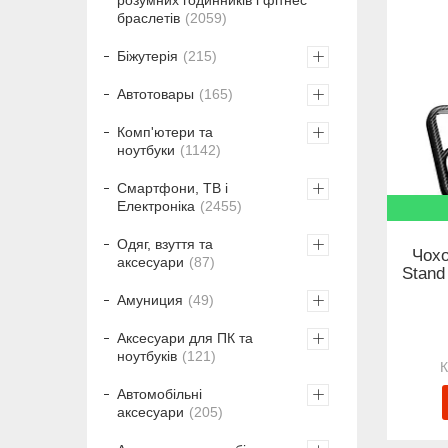
браслетів
2059
Біжутерія
215
Автотовары
165
Комп'ютери та
ноутбуки
1142
Смартфони, ТВ і
Електроніка
2455
Одяг, взуття та
Чохо
аксесуари
87
Stand
Амуниция
49
Аксесуари для ПК та
ноутбуків
121
Автомобільні
аксесуари
205