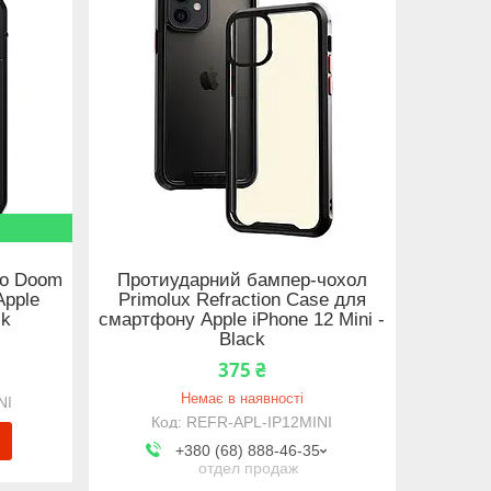
mo Doom
Протиударний бампер-чохол
Apple
Primolux Refraction Case для
ck
смартфону Apple iPhone 12 Mini -
Black
375 ₴
Немає в наявності
NI
REFR-APL-IP12MINI
+380 (68) 888-46-35
отдел продаж