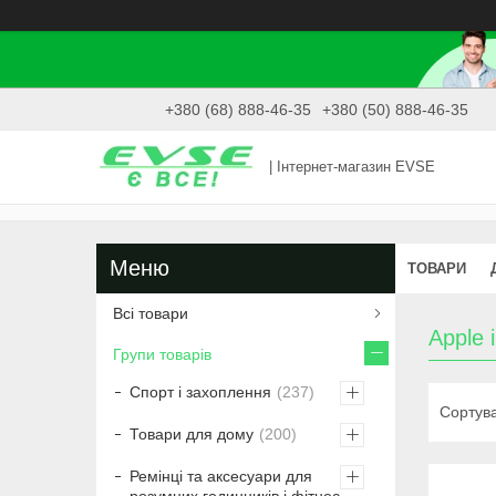
+380 (68) 888-46-35
+380 (50) 888-46-35
| Інтернет-магазин EVSE
ТОВАРИ
Всі товари
Apple 
Групи товарів
Спорт і захоплення
237
Товари для дому
200
Ремінці та аксесуари для
розумних годинників і фітнес