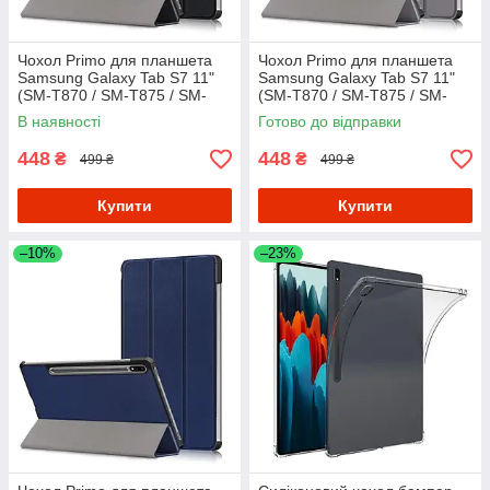
Чохол Primo для планшета
Чохол Primo для планшета
Samsung Galaxy Tab S7 11"
Samsung Galaxy Tab S7 11"
(SM-T870 / SM-T875 / SM-
(SM-T870 / SM-T875 / SM-
T878) Slim - Black
T878) Slim - Grey
В наявності
Готово до відправки
448
448
₴
₴
499 ₴
499 ₴
Купити
Купити
–10%
–23%