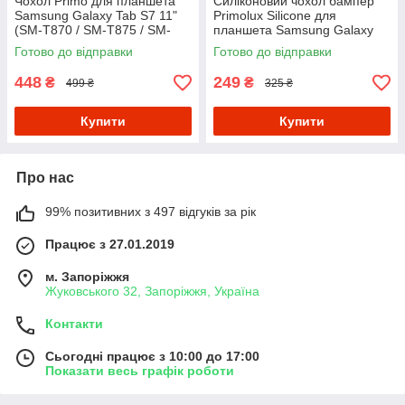
Чохол Primo для планшета
Силіконовий чохол бампер
Samsung Galaxy Tab S7 11"
Primolux Silicone для
(SM-T870 / SM-T875 / SM-
планшета Samsung Galaxy
T878) Slim - Dark Blue
Tab S7 11" (SM-T870 / SM-
Готово до відправки
Готово до відправки
T875 / SM-T878) - Clear
448
249
₴
₴
499 ₴
325 ₴
Купити
Купити
Про нас
99% позитивних з 497 відгуків за рік
Працює з 27.01.2019
м. Запоріжжя
Жуковського 32, Запоріжжя, Україна
Контакти
Сьогодні працює з 10:00 до 17:00
Показати весь графік роботи