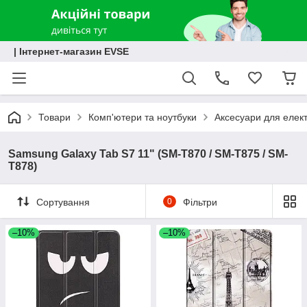
| Інтернет-магазин EVSE
Товари
Комп'ютери та ноутбуки
Аксесуари для елект
Samsung Galaxy Tab S7 11" (SM-T870 / SM-T875 / SM-
T878)
Сортування
0
Фільтри
–10%
–10%