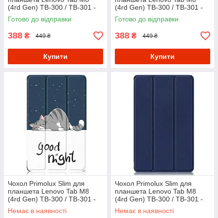
(4rd Gen) TB-300 / TB-301 -
(4rd Gen) TB-300 / TB-301 -
Don`t Touch
Nature
Готово до відправки
Готово до відправки
388
388
₴
₴
449 ₴
449 ₴
Купити
Купити
Чохол Primolux Slim для
Чохол Primolux Slim для
планшета Lenovo Tab M8
планшета Lenovo Tab M8
(4rd Gen) TB-300 / TB-301 -
(4rd Gen) TB-300 / TB-301 -
Good Night
Dark Blue
Немає в наявності
Немає в наявності