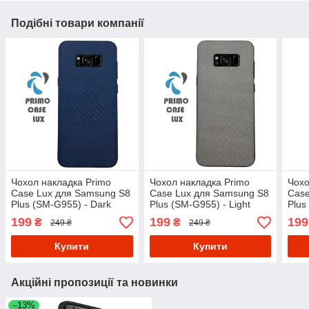
Подібні товари компанії
Чохол накладка Primo
Чохол накладка Primo
Чохо
Case Lux для Samsung S8
Case Lux для Samsung S8
Case
Plus (SM-G955) - Dark
Plus (SM-G955) - Light
Plus
Blue
Grey
199
199
199
₴
₴
249 ₴
249 ₴
Купити
Купити
Акційні пропозиції та новинки
–13%