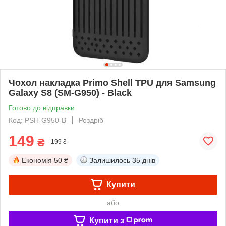
Чохол накладка Primo Shell TPU для Samsung
Galaxy S8 (SM-G950) - Black
Готово до відправки
Код: PSH-G950-B
Роздріб
149
₴
199 ₴
Економія
50 ₴
Залишилось
35 днів
Купити
або
Купити з