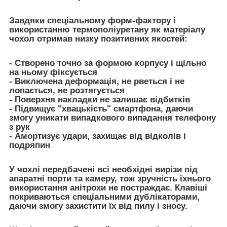
Завдяки спеціальному форм-фактору і
використанню термополіуретану як матеріалу
чохол отримав низку позитивних якостей:
- Створено точно за формою корпусу і щільно
на ньому фіксується
- Виключена деформація, не рветься і не
лопається, не розтягується
- Поверхня накладки не залишає відбитків
- Підвищує "хвацькість" смартфона, даючи
змогу уникати випадкового випадання телефону
з рук
- Амортизує удари, захищає від відколів і
подряпин
У чохлі передбачені всі необхідні вирізи під
апаратні порти та камеру, тож зручність їхнього
використання анітрохи не постраждає. Клавіші
покриваються спеціальними дублікаторами,
даючи змогу захистити їх від пилу і зносу.