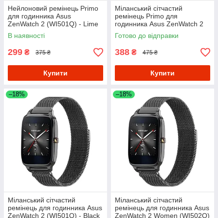
Нейлоновий ремінець Primo
Міланський сітчастий
для годинника Asus
ремінець Primo для
ZenWatch 2 (WI501Q) - Lime
годинника Asus ZenWatch 2
(WI501Q) - Silver
В наявності
Готово до відправки
299
388
₴
₴
375 ₴
475 ₴
Купити
Купити
–18%
–18%
Міланський сітчастий
Міланський сітчастий
ремінець для годинника Asus
ремінець для годинника Asus
ZenWatch 2 (WI501Q) - Black
ZenWatch 2 Women (WI502Q)