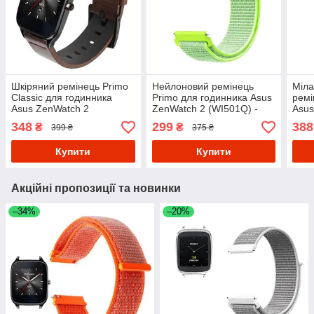
Шкіряний ремінець Primo
Нейлоновий ремінець
Міла
Classic для годинника
Primo для годинника Asus
ремі
Asus ZenWatch 2
ZenWatch 2 (WI501Q) -
Asu
(WI501Q) - Coffee
Lime
(WI5
348
299
388
₴
₴
399 ₴
375 ₴
Купити
Купити
Акційні пропозиції та новинки
–34%
–20%