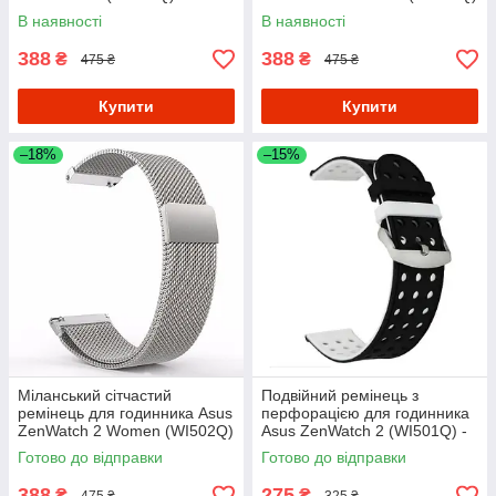
- Black
В наявності
В наявності
388
388
₴
₴
475 ₴
475 ₴
Купити
Купити
–18%
–15%
Міланський сітчастий
Подвійний ремінець з
ремінець для годинника Asus
перфорацією для годинника
ZenWatch 2 Women (WI502Q)
Asus ZenWatch 2 (WI501Q) -
- Silver
Black&White
Готово до відправки
Готово до відправки
388
275
₴
₴
475 ₴
325 ₴