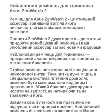
Нейлоновий ремінець для годинника
Asus ZenWatch 2
Ремінці для Asus ZenWatch 2 - це стильний
аксесуар, зовнішній вигляд якого
визначається матеріалом, кольором і
розміром.
Оновити ZenWatch 2 дуже просто – достатньо
придбати новий цікавий ремінець і ваш
улюблений аксесуар заграє новими фарбами.
Нейлоновий ремінець для годинника —
прекрасний аналог шкіряних, силіконових та
металевих браслетів.
Стрічка ремінця виготовлена зі спеціальної
нейлонової нитки. Така нитка дуже міцна, а
спеціальна система плетіння дозволяє
ремінцю бути максимально надійним і
практичним. М'який браслет дуже зручно
носити на зап'ясті, не натираючи та не
травмуючи його.
Завдяки своїй легкості він практично не
відчувається в процесі носіння. Нейлоновий
ремінець фіксується на зап'ясті застібкою