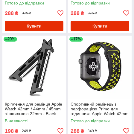
Rose Gold
Gold
Готово до відправки
Готово до відправки
288
288
₴
₴
375 ₴
375 ₴
Купити
Купити
–20%
–17%
Кріплення для ремінця Apple
Спортивний ремінець з
Watch 42mm / 44mm / 45mm
перфорацією Primo для
зі шпилькою 22mm - Black
годинника Apple Watch 42mm
/ 44mm / 45mm розмір L -
В наявності
Готово до відправки
Black&Yellow
198
288
₴
₴
249 ₴
349 ₴