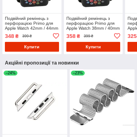
Подвійний ремінець з
Подвійний ремінець з
Подв
перфорацією Primo для
перфорацією Primo для
перф
Apple Watch 42mm / 44mm
Apple Watch 38mm / 40mm
Appl
/ 45mm - Black&Green
/ 41mm - Black&Green
/ 41
348
358
325
₴
₴
399 ₴
399 ₴
Купити
Купити
Акційні пропозиції та новинки
–24%
–23%