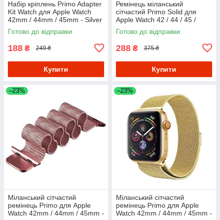
Набір кріплень Primo Adapter
Ремінець міланський
Kit Watch для Apple Watch
сітчастий Primo Solid для
42mm / 44mm / 45mm - Silver
Apple Watch 42 / 44 / 45 /
S10-46mm - Silver
Готово до відправки
Готово до відправки
188
288
₴
₴
249 ₴
375 ₴
Купити
Купити
–23%
–23%
Міланський сітчастий
Міланський сітчастий
ремінець Primo для Apple
ремінець Primo для Apple
Watch 42mm / 44mm / 45mm -
Watch 42mm / 44mm / 45mm -