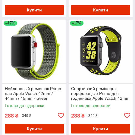
Купити
Купити
–17%
–17%
Нейлоновый ремешок Primo
Спортивний ремінець з
для Apple Watch 42mm /
перфорацією Primo для
44mm / 45mm - Green
годинника Apple Watch 42mm
/ 44mm / 45mm розмір S-
Готово до відправки
Готово до відправки
Black&Yellow
288
288
₴
₴
349 ₴
349 ₴
Купити
Купити