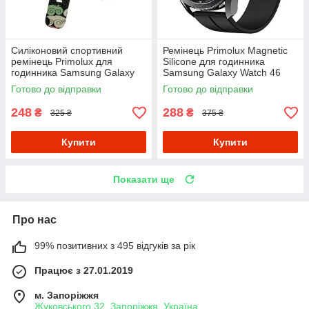
Силіконовий спортивний
Ремінець Primolux Magnetic
ремінець Primolux для
Silicone для годинника
годинника Samsung Galaxy
Samsung Galaxy Watch 46
Watch 46 mm SM-R800 -
mm SM-R800 - Black
Готово до відправки
Готово до відправки
Color Pattern
248
288
₴
₴
325 ₴
375 ₴
Купити
Купити
Показати ще
Про нас
99% позитивних з 495 відгуків за рік
Працює з 27.01.2019
м. Запоріжжя
Жуковського 32, Запоріжжя, Україна