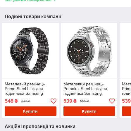
Подібні товари компанії
Металевий ремінець
Металевий ремінець
Мета
Primo Steel Link для
Primolux Steel Link для
Prim
годинника Samsung
годинника Samsung
год
Galaxy Watch 46mm (SM-
Galaxy Watch 4 Classic
Gala
548
539
539
₴
₴
575 ₴
599 ₴
R800) - Black
46mm SM-R890 / SM-R895
42mm
- Silver
Купити
Купити
Акційні пропозиції та новинки