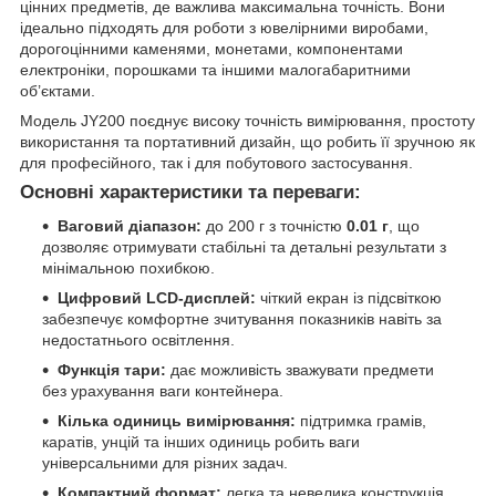
цінних предметів, де важлива максимальна точність. Вони
ідеально підходять для роботи з ювелірними виробами,
дорогоцінними каменями, монетами, компонентами
електроніки, порошками та іншими малогабаритними
об’єктами.
Модель JY200 поєднує високу точність вимірювання, простоту
використання та портативний дизайн, що робить її зручною як
для професійного, так і для побутового застосування.
Основні характеристики та переваги:
Ваговий діапазон:
до 200 г з точністю
0.01 г
, що
дозволяє отримувати стабільні та детальні результати з
мінімальною похибкою.
Цифровий LCD-дисплей:
чіткий екран із підсвіткою
забезпечує комфортне зчитування показників навіть за
недостатнього освітлення.
Функція тари:
дає можливість зважувати предмети
без урахування ваги контейнера.
Кілька одиниць вимірювання:
підтримка грамів,
каратів, унцій та інших одиниць робить ваги
універсальними для різних задач.
Компактний формат:
легка та невелика конструкція