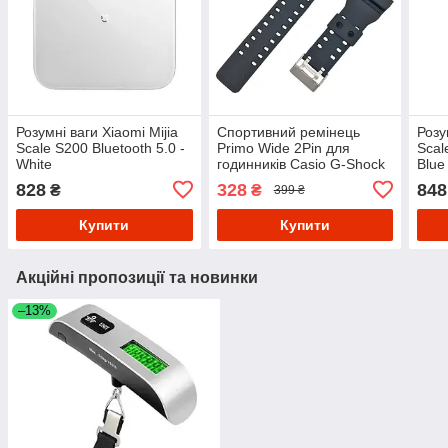
Розумні ваги Xiaomi Mijia
Спортивний ремінець
Розу
Scale S200 Bluetooth 5.0 -
Primo Wide 2Pin для
Scal
White
годинників Casio G-Shock
Blue
(GA-100 / GA-200 / G-8900
828
328
848
₴
₴
399 ₴
/ GD-120)
Купити
Купити
Акційні пропозиції та новинки
–13%