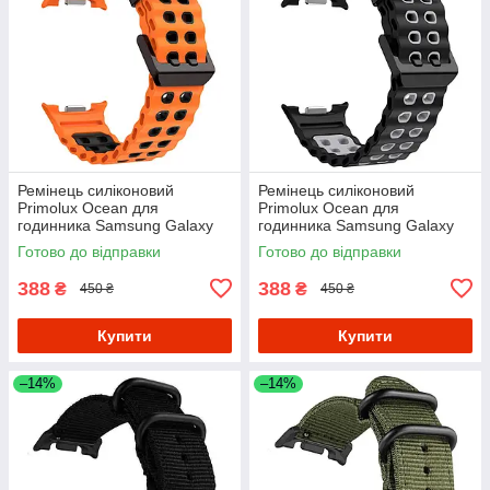
Ремінець силіконовий
Ремінець силіконовий
Primolux Ocean для
Primolux Ocean для
годинника Samsung Galaxy
годинника Samsung Galaxy
Watch 8 - Orange
Watch 8 - Black
Готово до відправки
Готово до відправки
388
388
₴
₴
450 ₴
450 ₴
Купити
Купити
–14%
–14%