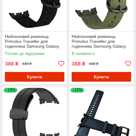
Нейлоновий ремінець
Нейлоновий ремінець
Primolux Traveller для
Primolux Traveller для
годинника Samsung Galaxy
годинника Samsung Galaxy
Watch 8 (46 mm / 44 mm / 40
Watch 8 (46 mm / 44 mm / 40
Готово до відправки
В наявності
mm) - Black
mm) - Army Green
388
388
₴
₴
449 ₴
449 ₴
Купити
Купити
–13%
–11%