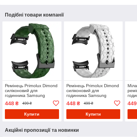
Подібні товари компанії
Ремінець Primolux Dimond
Ремінець Primolux Dimond
Міла
силіконовий для
силіконовий для
ремі
годинника Samsung
годинника Samsung
год
Galaxy Watch 7 / Watch 6 /
Galaxy Watch 7 / Watch 6 /
Gala
448
448
449
₴
₴
499 ₴
499 ₴
Watch FE - Army Green
Watch FE - White
46m
- Sil
Купити
Купити
Акційні пропозиції та новинки