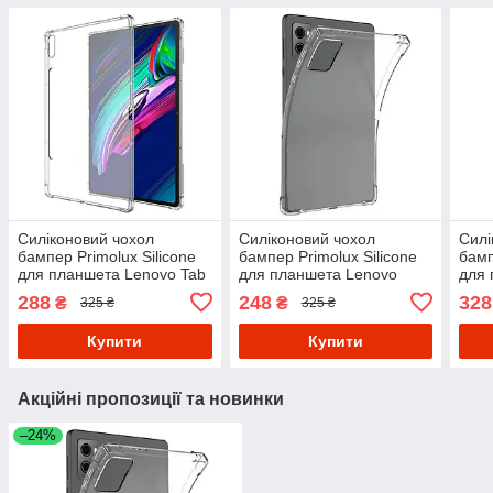
Силіконовий чохол
Силіконовий чохол
Силі
бампер Primolux Silicone
бампер Primolux Silicone
бамп
для планшета Lenovo Tab
для планшета Lenovo
для 
P12 Pro 12.6" TB-Q706 -
Legion Tab (3rd Gen) Y700
M10 
288
248
328
₴
₴
325 ₴
325 ₴
Clear
2025 8.8" - Clear
X505
Купити
Купити
Акційні пропозиції та новинки
–24%