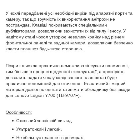
У чохлі передбачені усі необхідні вирізи під апаратні порти та
камеру, так що зручність їх використання анітрохи не
постраждає. Клавіші покриваються спеціальними
дублікаторами, дозволяючи захистити їх від пилу і зносу. У
надітому стані чохол утворює невелику крайку над рівнем
фронтальної панелі та задньої камери, дозволяючи безпечно
класти планшет будь-якою стороною.
Покриття чохла практично неможливо зіпсувати навмисно і,
тим більше в процесі щоденної експлуатації, а прозорість
дозволить надати чохлу колір вашого планшета і буде
практично непомітний для оточення. Еластичний і міцний
матеріал дозволяє одягати та знімати обкладинку без шкоди
для Lenovo Legion Y700 (TB-9707F).
Особливості:
Стильний зовнішній вигляд.
Ультратонкий і легкий.
Не збільшує планшет в розмірах.