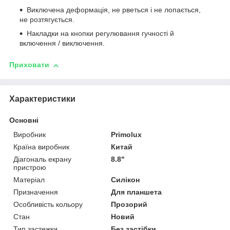
Виключена деформація, не рветься і не лопається,
не розтягується.
Накладки на кнопки регулювання гучності й
включення / виключення.
Приховати
Характеристики
Основні
Виробник
Primolux
Країна виробник
Китай
Діагональ екрану
8.8"
пристрою
Матеріал
Силікон
Призначення
Для планшета
Особливість кольору
Прозорий
Стан
Новий
Тип застежки
Без застібки