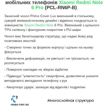
мобільних телефонів
Xiaomi Redmi Note
6 Pro
(PCL-RN6P-B)
Захисний чохол Primo Cover Lux виконаний в стильному,
суворій мінімалістичному дизайні і відмінно поєднується із
зовнішністю
Xiaomi Redmi Note
6 Pro. Виконаний з щільного
TPU силікону і фактурним покриттям з PU-шкіри.
Чохол має багатошарову структуру, що надає йому ряд
позитивних якостей:
- Створено точно за формою корпусу і щільно на ньому
фіксується
- Виключена деформація, не рветься і не тріскається, не
розтягується
- Поверхня накладки не збирає відбитки
- Підвищує "ухватистость" смартфона, дозволяючи уникати
випадкового випадання телефону з рук
- Амортизує удари, захищає від відколів і подряпин