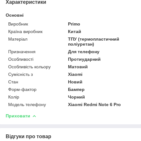
Характеристики
Основні
Виробник
Primo
Країна виробник
Китай
Матеріал
ТПУ (термопластичний
поліуретан)
Призначення
Для телефону
Особливості
Протиударний
Особливість кольору
Матовий
Сумісність з
Xiaomi
Стан
Новий
Форм-фактор
Бампер
Колір
Чорний
Модель телефону
Xiaomi Redmi Note 6 Pro
Приховати
Відгуки про товар