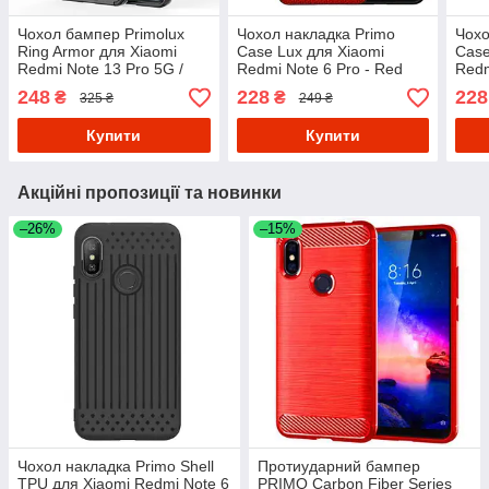
Чохол бампер Primolux
Чохол накладка Primo
Чохо
Ring Armor для Xiaomi
Case Lux для Xiaomi
Case
Redmi Note 13 Pro 5G /
Redmi Note 6 Pro - Red
Redm
Poco X6 5G - Black
Gre
248
228
228
₴
₴
325 ₴
249 ₴
Купити
Купити
Акційні пропозиції та новинки
–26%
–15%
Чохол накладка Primo Shell
Протиударний бампер
TPU для Xiaomi Redmi Note 6
PRIMO Carbon Fiber Series