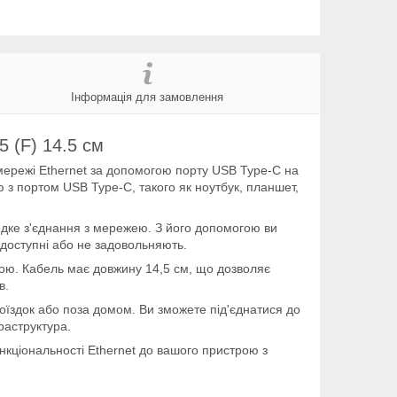
Інформація для замовлення
 (F) 14.5 см
ережі Ethernet за допомогою порту USB Type-C на
 з портом USB Type-C, такого як ноутбук, планшет,
идке з'єднання з мережею. З його допомогою ви
едоступні або не задовольняють.
рою. Кабель має довжину 14,5 см, що дозволяє
в.
їздок або поза домом. Ви зможете під'єднатися до
раструктура.
нкціональності Ethernet до вашого пристрою з