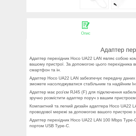
Опис
Адаптер пер
Адаптер перехідник Hoco UA22 LAN являє собою ком
вашому пристрої. За допомогою цього перехідника ви
смартфон та ін.
Адаптер Hoco UA22 LAN забезпечує передачу даних з
зможете насолоджуватися стабільним та надійним Інт
Адаптер має роз'єм RJ45 (F) для підключення кабел
зручно розмістити адаптер поруч з вашим пристроєм 
Компактний та легкий дизайн адаптера Hoco UA22 LA
проводової мережі за допомогою вашого пристрою з 
Адаптер перехідник Hoco UA22 LAN 100 Mbps Type-C t
портом USB Type-C.