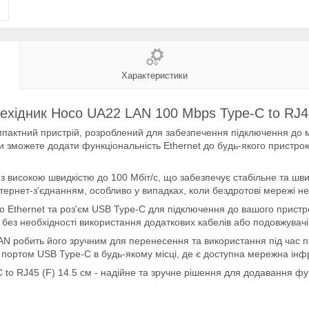
Характеристики
ехідник Hoco UA22 LAN 100 Mbps Type-C to RJ45
пактний пристрій, розроблений для забезпечення підключення до м
 зможете додати функціональність Ethernet до будь-якого пристрою
 високою швидкістю до 100 Мбіт/с, що забезпечує стабільне та шв
ернет-з'єднанням, особливо у випадках, коли бездротові мережі н
ю Ethernet та роз'єм USB Type-C для підключення до вашого прист
без необхідності використання додаткових кабелів або подовжувачі
N робить його зручним для перенесення та використання під час по
портом USB Type-C в будь-якому місці, де є доступна мережна інф
o RJ45 (F) 14.5 см - надійне та зручне рішення для додавання фу