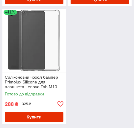
–11%
Силіконовий чохол бампер
Primolux Silicone для
планшета Lenovo Tab M10
3rd Gen 10.1" TB328 - Clear
Готово до відправки
288
₴
325 ₴
Купити