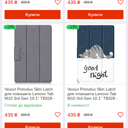
435
435
₴
₴
499 ₴
499 ₴
Купити
Купити
–13%
–13%
Чохол Primolux Slim Latch
Чохол Primolux Slim Latch
для планшета Lenovo Tab
для планшета Lenovo Tab
M10 3rd Gen 10.1" TB328 -
M10 3rd Gen 10.1" TB328 -
Grey
Good Night
Готово до відправки
В наявності
435
435
₴
₴
499 ₴
499 ₴
Купити
Купити