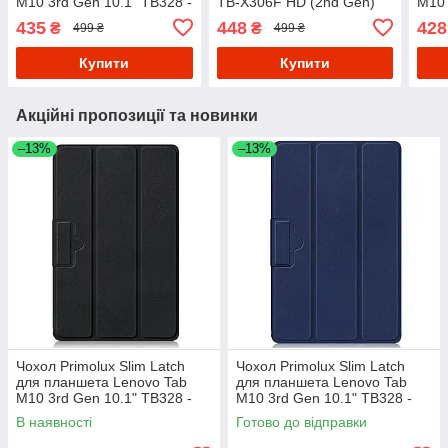
M10 3rd Gen 10.1" TB328 -
TB-X306F HD (2nd Gen)
M10 
Grey
Slim - Black
TB12
435
448
428
₴
₴
499 ₴
499 ₴
Купити
Купити
Акційні пропозиції та новинки
–13%
–13%
Чохол Primolux Slim Latch
Чохол Primolux Slim Latch
для планшета Lenovo Tab
для планшета Lenovo Tab
M10 3rd Gen 10.1" TB328 -
M10 3rd Gen 10.1" TB328 -
Black
Dark Blue
В наявності
Готово до відправки