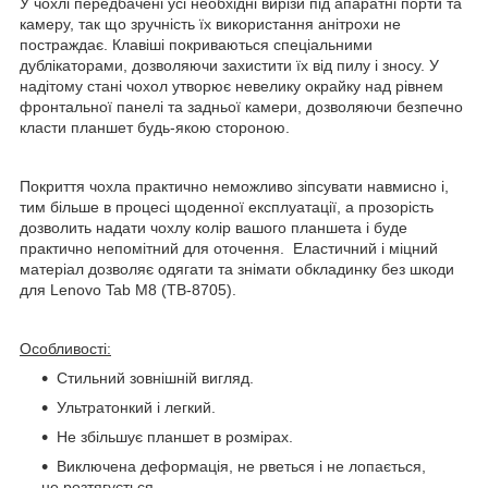
У чохлі передбачені усі необхідні вирізи під апаратні порти та
камеру, так що зручність їх використання анітрохи не
постраждає. Клавіші покриваються спеціальними
дублікаторами, дозволяючи захистити їх від пилу і зносу. У
надітому стані чохол утворює невелику окрайку над рівнем
фронтальної панелі та задньої камери, дозволяючи безпечно
класти планшет будь-якою стороною.
Покриття чохла практично неможливо зіпсувати навмисно і,
тим більше в процесі щоденної експлуатації, а прозорість
дозволить надати чохлу колір вашого планшета і буде
практично непомітний для оточення. Еластичний і міцний
матеріал дозволяє одягати та знімати обкладинку без шкоди
для Lenovo Tab M8 (TB-8705).
Особливості:
Стильний зовнішній вигляд.
Ультратонкий і легкий.
Не збільшує планшет в розмірах.
Виключена деформація, не рветься і не лопається,
не розтягується.