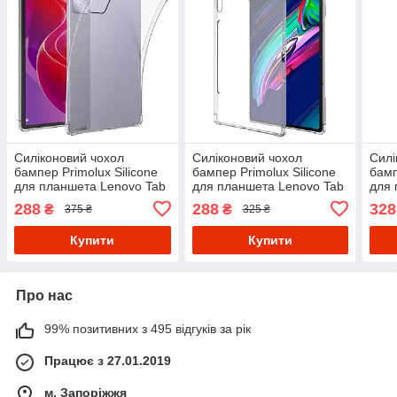
Силіконовий чохол
Силіконовий чохол
Силі
бампер Primolux Silicone
бампер Primolux Silicone
бамп
для планшета Lenovo Tab
для планшета Lenovo Tab
для 
M11 (TB330) / Xiaoxin Pad
P12 Pro 12.6" TB-Q706 -
M10 
288
288
328
₴
₴
375 ₴
325 ₴
11 2024 (TB331) - Clear
Clear
X505
Купити
Купити
Про нас
99% позитивних з 495 відгуків за рік
Працює з 27.01.2019
м. Запоріжжя