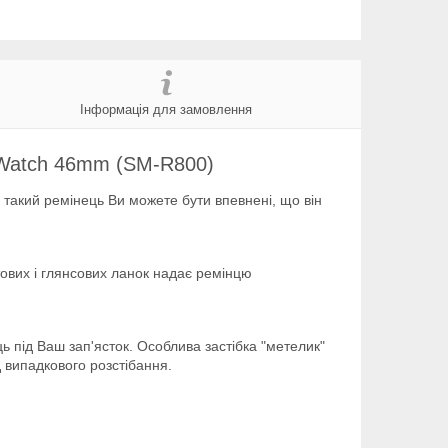
Інформація для замовлення
Watch 46mm (SM-R800)
такий ремінець Ви можете бути впевнені, що він
тових і глянсових ланок надає ремінцю
ь під Ваш зап'ясток. Особлива застібка "метелик"
д випадкового розстібання.