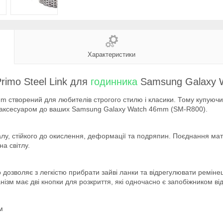
Характеристики
imo Steel Link для
годинника
Samsung Galaxy 
створений для любителів строгого стилю і класики. Тому купуючи 
им аксесуаром до ваших Samsung Galaxy Watch 46mm (SM-R800).
алу, стійкого до окислення, деформації та подряпин. Поєднання ма
на світлу.
дозволяє з легкістю прибрати зайві ланки та відрегулювати ремінец
нізм має дві кнопки для розкриття, які одночасно є запобіжником ві
м