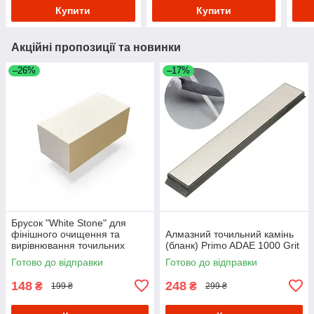
Купити
Купити
Акційні пропозиції та новинки
–26%
–17%
Брусок "White Stone" для
фінішного очищення та
Алмазний точильний камінь
вирівнювання точильних
(бланк) Primo ADAE 1000 Grit
каменів 320 Grit
Готово до відправки
Готово до відправки
148
248
₴
₴
199 ₴
299 ₴