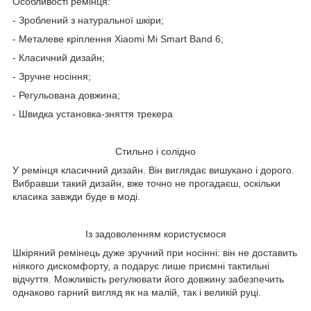
Особливості ремінця:
- Зроблений з натуральної шкіри;
- Металеве кріплення Xiaomi Mi Smart Band 6;
- Класичний дизайн;
- Зручне носіння;
- Регульована довжина;
- Швидка установка-зняття трекера
Стильно і солідно
У ремінця класичний дизайн. Він виглядає вишукано і дорого.
Вибравши такий дизайн, вже точно не прогадаєш, оскільки
класика завжди буде в моді.
Із задоволенням користуємося
Шкіряний ремінець дуже зручний при носінні: він не доставить
ніякого дискомфорту, а подарує лише приємні тактильні
відчуття. Можливість регулювати його довжину забезпечить
однаково гарний вигляд як на малій, так і великій руці.