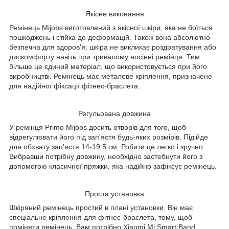
Якісне виконання
Ремінець Mijobs виготовлений з якісної шкіри, яка не боїться
пошкоджень і стійка до деформацій. Також вона абсолютно
безпечна для здоров'я: шкіра не викликає роздратування або
дискомфорту навіть при тривалому носінні ремінця. Тим
більше це єдиний матеріал, що використовується при його
виробництві. Ремінець має металеве кріплення, призначене
для надійної фіксації фітнес-браслета.
Регульована довжина
У ремінця Primo Mijobs досить отворів для того, щоб
відрегулювати його під зап'ястя будь-яких розмірів. Підійде
для обхвату зап'ястя 14-19.5 см. Робити це легко і зручно.
Вибравши потрібну довжину, необхідно застебнути його з
допомогою класичної пряжки, яка надійно зафіксує ремінець.
Проста установка
Шкіряний ремінець простий в плані установки. Він має
спеціальне кріплення для фітнес-браслета, тому, щоб
поміняти ремінець, Вам потрібно Xiaomi Mi Smart Band