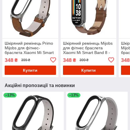
Шкіряний ремінець Primo
Шкіряний ремінець Mijobs
Шкір
Mijobs для фітнес-
для фітнес браслета
Mijo
браслета Xiaomi Mi Smart
Xiaomi Mi Smart Band 8 -
брас
Band 5 - Brown&Silver
Brown&Silver
- Si
348
348
348
₴
₴
399 ₴
399 ₴
Купити
Купити
Акційні пропозиції та новинки
–13%
–13%