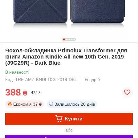
Чохол-обкладинка Primolux Transformer для
книги Amazon Kindle All-new 10th Gen. 2019
(J9G29R) - Dark Blue
В наявності
Код: TRF-AMZ-KNDL10G-2019-DBL
Роздріб
388
₴
425 ₴
Економія
37 ₴
Залишилось
20 днів
Купити
або