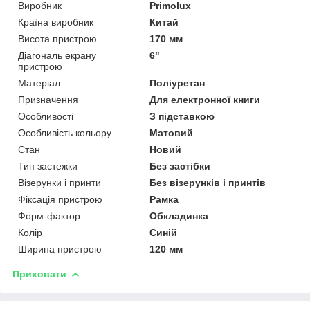
Виробник
Primolux
Країна виробник
Китай
Висота пристрою
170 мм
Діагональ екрану
6"
пристрою
Матеріал
Поліуретан
Призначення
Для електронної книги
Особливості
З підставкою
Особливість кольору
Матовий
Стан
Новий
Тип застежки
Без застібки
Візерунки і принти
Без візерунків і принтів
Фіксація пристрою
Рамка
Форм-фактор
Обкладинка
Колір
Синій
Ширина пристрою
120 мм
Приховати