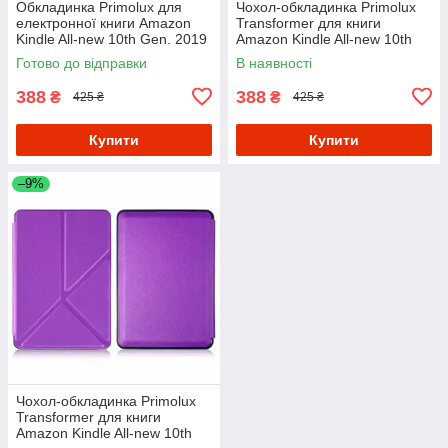
Обкладинка Primolux для
Чохол-обкладинка Primolux
електронної книги Amazon
Transformer для книги
Kindle All-new 10th Gen. 2019
Amazon Kindle All-new 10th
(J9G29R) Slim - Dark Blue
Gen. 2019 (J9G29R) - Black
Готово до відправки
В наявності
388
388
₴
₴
425 ₴
425 ₴
Купити
Купити
–9%
Чохол-обкладинка Primolux
Transformer для книги
Amazon Kindle All-new 10th