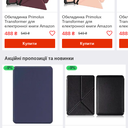
Обкладинка Primolux
Обкладинка Primolux
Обкл
Transformer для
Transformer для
Tran
електронної книги Amazon
електронної книги Amazon
елек
Kindle Paperwhite 11th Gen
Kindle Paperwhite 11th Gen
Kind
488
488
488
₴
₴
549 ₴
549 ₴
2021 (M2L3EK) - Red Wine
2021 (M2L3EK) - Rose
2021
Gold
Купити
Купити
Акційні пропозиції та новинки
–9%
–9%