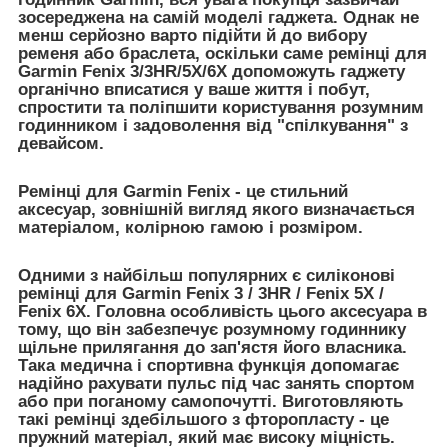
зосереджена на самій моделі гаджета. Однак не
менш серйозно варто підійти й до вибору
ременя або браслета, оскільки саме ремінці для
Garmin Fenix 3/3HR/5X/6X допоможуть гаджету
органічно вписатися у ваше життя і побут,
спростити та поліпшити користування розумним
годинником і задоволення від "спілкування" з
девайсом.
Ремінці для Garmin Fenix
- це стильний
аксесуар, зовнішній вигляд якого визначається
матеріалом, колірною гамою і розміром.
Одними з найбільш популярних є
силіконові
ремінці для Garmin Fenix 3 / 3HR / Fenix 5X /
Fenix 6X
. Головна особливість цього аксесуара в
тому, що він забезпечує розумному годиннику
щільне прилягання до зап'ястя його власника.
Така медична і спортивна функція допомагає
надійно рахувати пульс під час занять спортом
або при поганому самопочутті. Виготовляють
такі ремінці здебільшого з фторопласту - це
пружний матеріал, який має високу міцність.