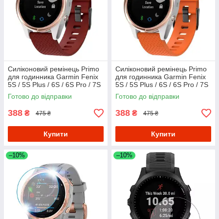
Силіконовий ремінець Primo
Силіконовий ремінець Primo
для годинника Garmin Fenix
для годинника Garmin Fenix
5S / 5S Plus / 6S / 6S Pro / 7S
5S / 5S Plus / 6S / 6S Pro / 7S
/ 7S Pro - Red
/ 7S Pro - Orange
Готово до відправки
Готово до відправки
388
388
₴
₴
475 ₴
475 ₴
Купити
Купити
–10%
–10%