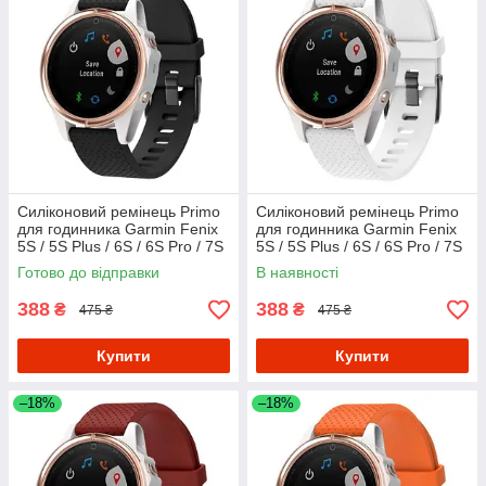
Силіконовий ремінець Primo
Силіконовий ремінець Primo
для годинника Garmin Fenix
для годинника Garmin Fenix
5S / 5S Plus / 6S / 6S Pro / 7S
5S / 5S Plus / 6S / 6S Pro / 7S
/ 7S Pro - Black
/ 7S Pro - White
Готово до відправки
В наявності
388
388
₴
₴
475 ₴
475 ₴
Купити
Купити
–18%
–18%