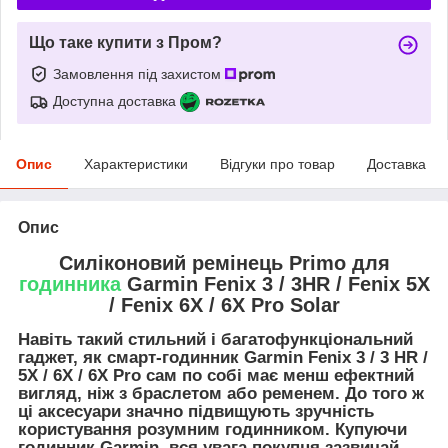
Що таке купити з Пром?
Замовлення під захистом
Доступна доставка
Опис
Характеристики
Відгуки про товар
Доставка
Опис
Силіконовий ремінець Primo для
годинника
Garmin Fenix 3 / 3HR / Fenix 5X
/ Fenix 6X / 6X Pro Solar
Навіть такий стильний і багатофункціональний
гаджет, як смарт-годинник Garmin Fenix 3 / 3 HR /
5X / 6X / 6X Pro сам по собі має менш ефектний
вигляд, ніж з браслетом або ременем. До того ж
ці аксесуари значно підвищують зручність
користування розумним годинником. Купуючи
годинник Garmin, вся увага покупця зазвичай