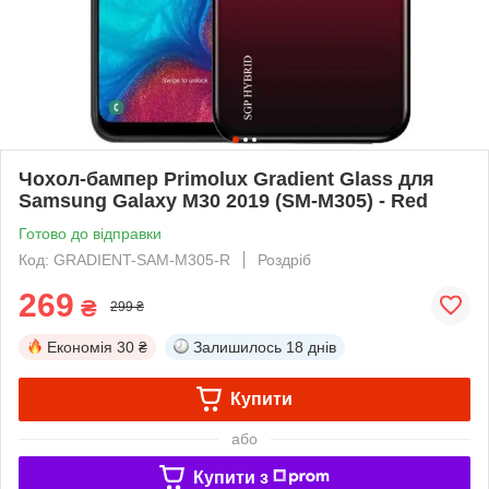
Чохол-бампер Primolux Gradient Glass для
Samsung Galaxy M30 2019 (SM-M305) - Red
Готово до відправки
Код: GRADIENT-SAM-M305-R
Роздріб
269
₴
299 ₴
Економія
30 ₴
Залишилось
18 днів
Купити
або
Купити з