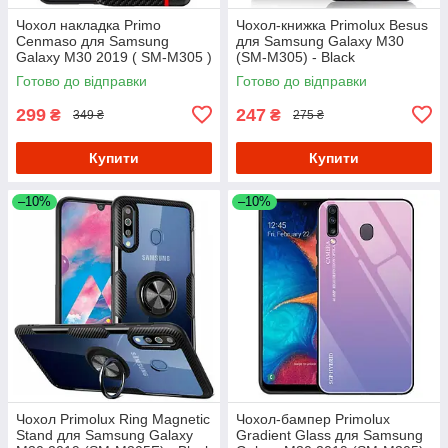
Чохол накладка Primo
Чохол-книжка Primolux Besus
Cenmaso для Samsung
для Samsung Galaxy M30
Galaxy M30 2019 ( SM-M305 )
(SM-M305) - Black
- Black&Red
Готово до відправки
Готово до відправки
299
247
₴
₴
349 ₴
275 ₴
Купити
Купити
–10%
–10%
Чохол Primolux Ring Magnetic
Чохол-бампер Primolux
Stand для Samsung Galaxy
Gradient Glass для Samsung