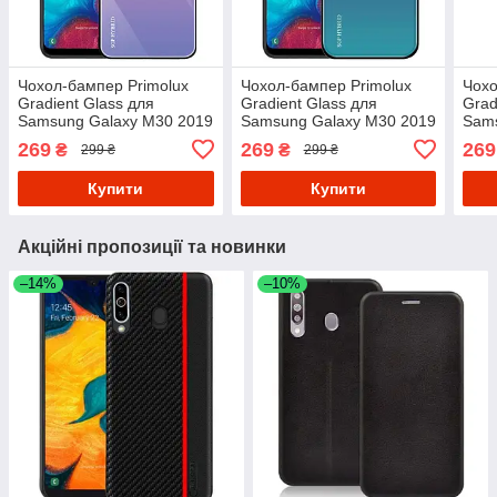
Чохол-бампер Primolux
Чохол-бампер Primolux
Чохо
Gradient Glass для
Gradient Glass для
Grad
Samsung Galaxy M30 2019
Samsung Galaxy M30 2019
Sams
(SM-M305) - Pink
(SM-M305) - Purple
(SM-
269
269
269
₴
₴
299 ₴
299 ₴
Купити
Купити
Акційні пропозиції та новинки
–14%
–10%