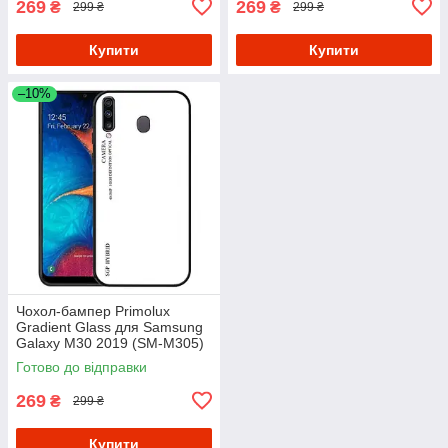
269
269
₴
₴
299 ₴
299 ₴
Купити
Купити
–10%
Чохол-бампер Primolux
Gradient Glass для Samsung
Galaxy M30 2019 (SM-M305)
- White
Готово до відправки
269
₴
299 ₴
Купити